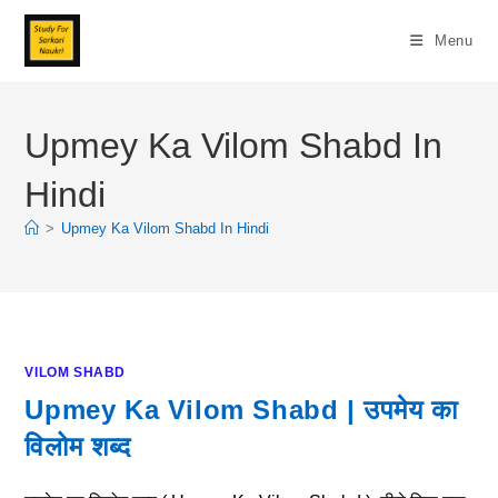
Skip
To
Menu
Content
Upmey Ka Vilom Shabd In
Hindi
>
Upmey Ka Vilom Shabd In Hindi
VILOM SHABD
Upmey Ka Vilom Shabd | उपमेय का
विलोम शब्द