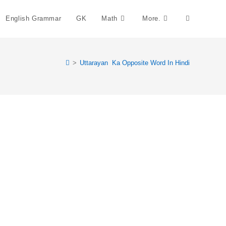
English Grammar
GK
Math
More.
Toggle
Website
>
Uttarayan Ka Opposite Word In Hindi
Search