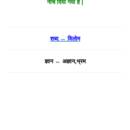
नीचे दिया गया है |
शब्द ↔ विलोम
ज्ञान ↔ अज्ञान,भ्रम