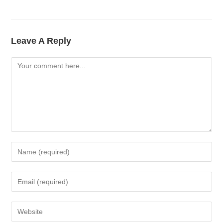
Leave A Reply
Comment
Enter
Your
Name
Enter
Or
Your
Username
Email
Enter
To
Address
Your
Comment