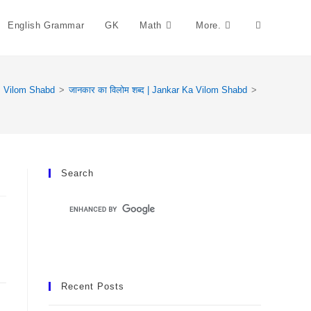
English Grammar
GK
Math
More.
Toggle
Website
Vilom Shabd
>
जानकार का विलोम शब्द | Jankar Ka Vilom Shabd
>
Search
Search
Recent Posts