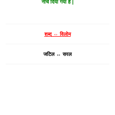
नीचे दिया गया है |
शब्द ⇔ विलोम
जटिल ↔ सरल