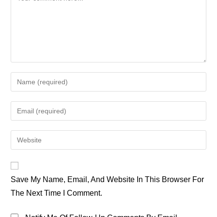
Enter
Your
Name
Enter
Or
Your
Username
Email
Enter
To
Address
Your
Comment
To
Website
Comment
URL
Save My Name, Email, And Website In This Browser For
(optional)
The Next Time I Comment.