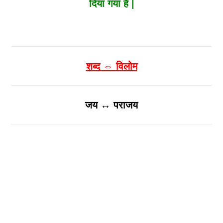
दिया गया है |
शब्द ⇔ विलोम
जय ↔ पराजय