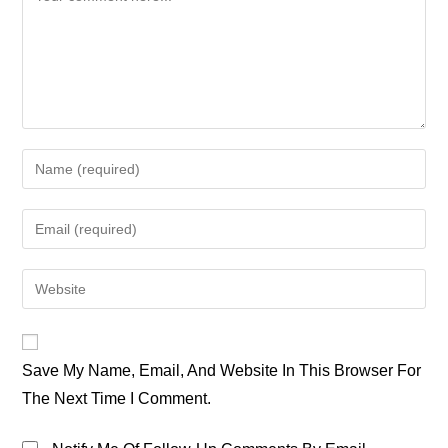
Enter
Your
Name
Enter
Or
Your
Username
Email
Enter
To
Address
Your
Comment
To
Website
Comment
URL
Save My Name, Email, And Website In This Browser For
(optional)
The Next Time I Comment.