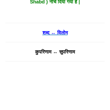
Shabd ) नीचे दिया गया है |
शब्द ↔ विलोम
कुपरिणाम ↔ सुपरिणाम