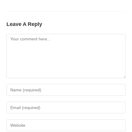
Leave A Reply
Comment
Enter
Your
Name
Enter
Or
Your
Username
Email
Enter
To
Address
Your
Comment