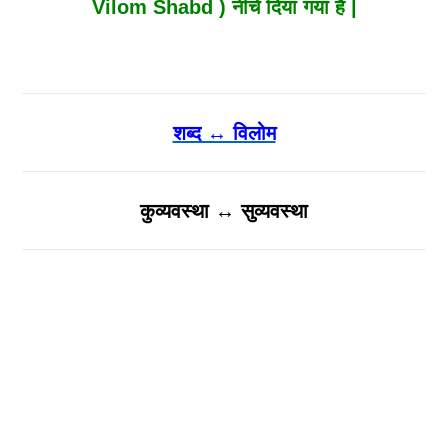
Vilom Shabd ) नीचे दिया गया है |
शब्द ↔ विलोम
कुव्यवस्था ↔ सुव्यवस्था