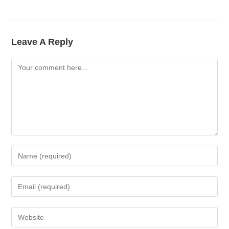
Leave A Reply
Comment
Enter
Your
Name
Enter
Or
Your
Username
Email
Enter
To
Address
Your
Comment