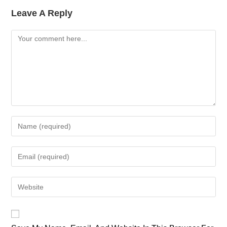
Leave A Reply
Comment
Enter
Your
Name
Enter
Or
Your
Username
Email
Enter
To
Address
Your
Comment
To
Website
Comment
URL