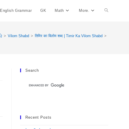
English Grammar
GK
Math
More.
Toggle
Website
>
Vilom Shabd
>
तिमिर का विलोम शब्द | Timir Ka Vilom Shabd
>
Search
Search
Recent Posts