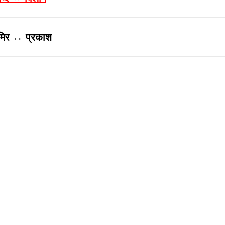
मिर ↔ प्रकाश