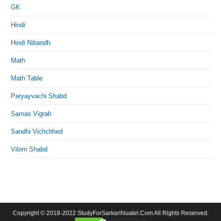
GK
Hindi
Hindi Nibandh
Math
Math Table
Paryayvachi Shabd
Samas Vigrah
Sandhi Vichchhed
Vilom Shabd
Copyright © 2018-2022 StudyForSarkariNuakri.Com All Rights Reserved.