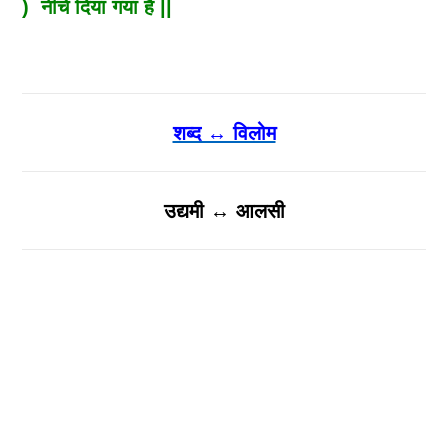
) नीचे दिया गया है ||
शब्द ↔ विलोम
उद्यमी ↔ आलसी