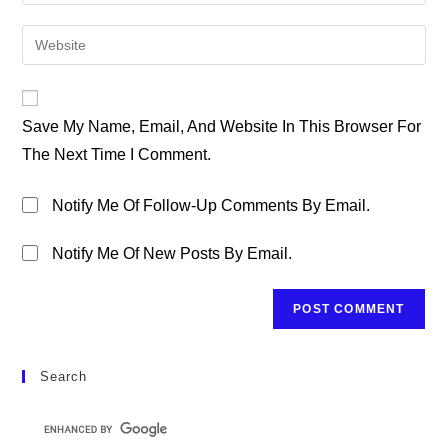
Your
Username
Email
Enter
To
Address
Your
Comment
To
Website
Comment
URL
Save My Name, Email, And Website In This Browser For
(optional)
The Next Time I Comment.
Notify Me Of Follow-Up Comments By Email.
Notify Me Of New Posts By Email.
Search