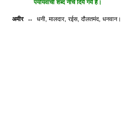
पर्यायवाची शब्द नीचे दिये गये है।
अमीर
↔
धनी, मालदार, रईस, दौलतमंद, धनवान।