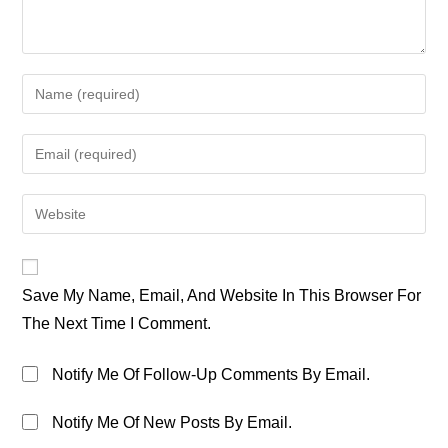
Enter
Your
Name
Enter
Or
Your
Username
Email
Enter
To
Address
Your
Comment
To
Website
Comment
URL
Save My Name, Email, And Website In This Browser For
(optional)
The Next Time I Comment.
Notify Me Of Follow-Up Comments By Email.
Notify Me Of New Posts By Email.