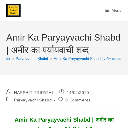
Skip
To
Menu
Content
Amir Ka Paryayvachi Shabd
| अमीर का पर्यायवाची शब्द
>
Paryayvachi Shabd
>
Amir Ka Paryayvachi Shabd | अमीर का पर्यायवाची
Post
Post
HARSHIT TRIPATHI
14/04/2020
Author:
Published:
Post
Post
Paryayvachi Shabd
0 Comments
Category:
Comments:
Amir Ka Paryayvachi Shabd | अमीर का