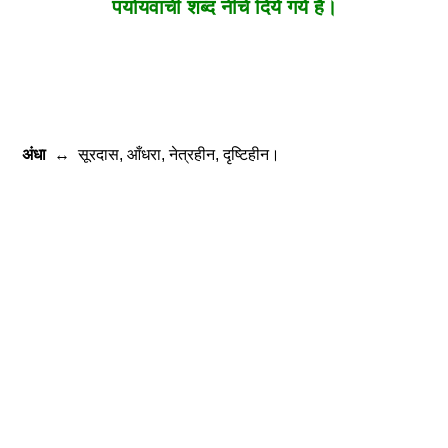
पर्यायवाची शब्द नीचे दिये गये है।
अंधा
↔
सूरदास, आँधरा, नेत्रहीन, दृष्टिहीन।