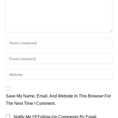
Enter
Your
Name
Enter
Or
Your
Username
Email
Enter
To
Address
Your
Comment
To
Website
Comment
URL
Save My Name, Email, And Website In This Browser For
(optional)
The Next Time I Comment.
Notify Me Of Follow-Up Comments By Email.