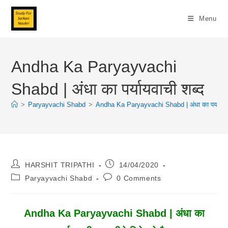
Skip
To
Menu
Content
Andha Ka Paryayvachi
Shabd | अंधा का पर्यायवाची शब्द
>
Paryayvachi Shabd
>
Andha Ka Paryayvachi Shabd | अंधा का पर्यायवाच
Post
Post
HARSHIT TRIPATHI
14/04/2020
Author:
Published:
Post
Post
Paryayvachi Shabd
0 Comments
Category:
Comments:
Andha Ka Paryayvachi Shabd | अंधा का