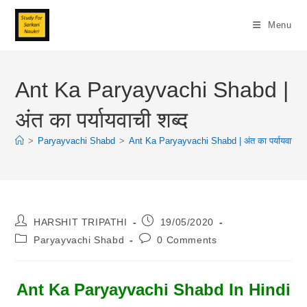
Skip
To
Menu
Content
Ant Ka Paryayvachi Shabd |
अंत का पर्यायवाची शब्द
>
Paryayvachi Shabd
>
Ant Ka Paryayvachi Shabd | अंत का पर्यायवाची शब
Post
Post
HARSHIT TRIPATHI
19/05/2020
Author:
Published:
Post
Post
Paryayvachi Shabd
0 Comments
Category:
Comments:
Ant Ka Paryayvachi Shabd In Hindi