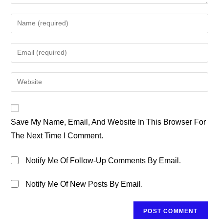
Enter
Your
Name
Enter
Or
Your
Username
Email
Enter
To
Address
Your
Comment
To
Website
Comment
URL
Save My Name, Email, And Website In This Browser For
(optional)
The Next Time I Comment.
Notify Me Of Follow-Up Comments By Email.
Notify Me Of New Posts By Email.