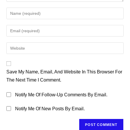
Enter
Your
Name
Enter
Or
Your
Username
Email
Enter
To
Address
Your
Comment
To
Website
Comment
URL
Save My Name, Email, And Website In This Browser For
(optional)
The Next Time I Comment.
Notify Me Of Follow-Up Comments By Email.
Notify Me Of New Posts By Email.