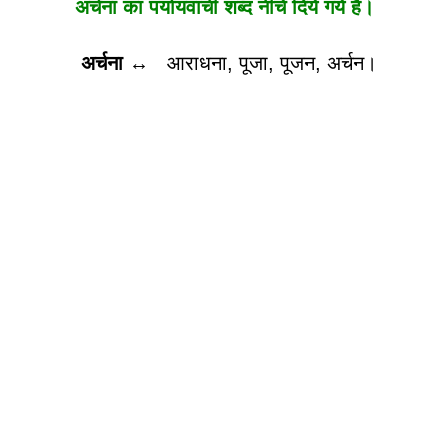
अर्चना का पर्यायवाची शब्द नीचे दिये गये है।
अर्चना
↔
आराधना, पूजा, पूजन, अर्चन।