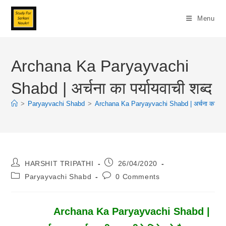
Skip
To
Menu
Content
Archana Ka Paryayvachi
Shabd | अर्चना का पर्यायवाची शब्द
>
Paryayvachi Shabd
>
Archana Ka Paryayvachi Shabd | अर्चना का पर्याय
Post
Post
HARSHIT TRIPATHI
26/04/2020
Author:
Published:
Post
Post
Paryayvachi Shabd
0 Comments
Category:
Comments:
Archana Ka Paryayvachi Shabd |