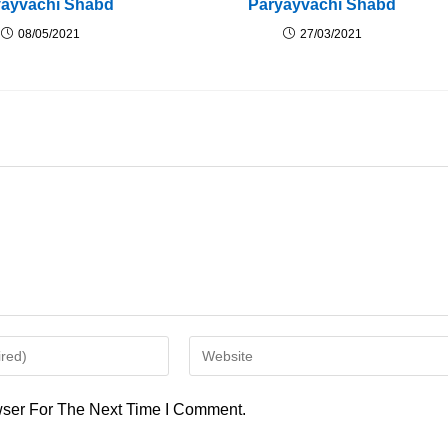
yayvachi Shabd
Paryayvachi Shabd
08/05/2021
27/03/2021
Enter
Your
Website
ser For The Next Time I Comment.
URL
(optional)