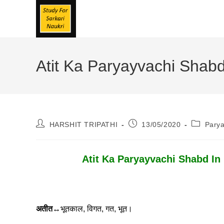
Skip
To
Content
Atit Ka Paryayvachi Shabd | 
Post
Post
Post
HARSHIT TRIPATHI
13/05/2020
Pary
Author:
Published:
Category
Atit Ka Paryayvachi Shabd In Hindi
अतीत
↔भूतकाल, विगत, गत, भूत।