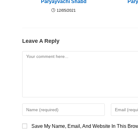
Paryayvachi Shabd
Par
12/05/2021
Leave A Reply
Comment
Enter
Enter
Your
Your
Name
Email
Save My Name, Email, And Website In This Brow
Or
Address
Username
To