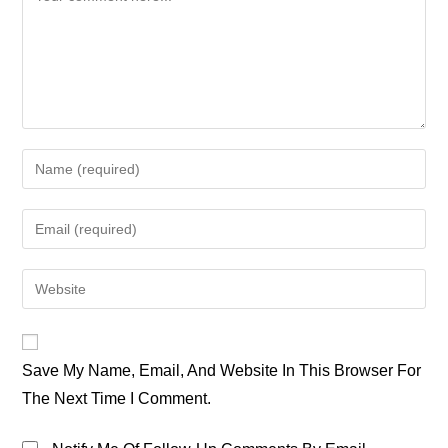
Enter
Your
Name
Enter
Or
Your
Username
Email
Enter
To
Address
Your
Comment
To
Website
Comment
URL
Save My Name, Email, And Website In This Browser For
(optional)
The Next Time I Comment.