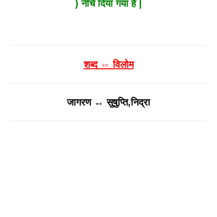
) नीचे दिया गया है |
शब्द ⇔ विलोम
जागरण ↔ सुषुप्ति,निद्रा