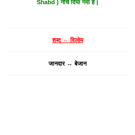
Shabd ) नीचे दिया गया है |
शब्द ⇔ विलोम
जानदार ↔ बेजान