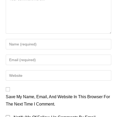
Enter
Your
Name
Enter
Or
Your
Username
Email
Enter
To
Address
Your
Comment
To
Website
Comment
URL
Save My Name, Email, And Website In This Browser For
(optional)
The Next Time I Comment.