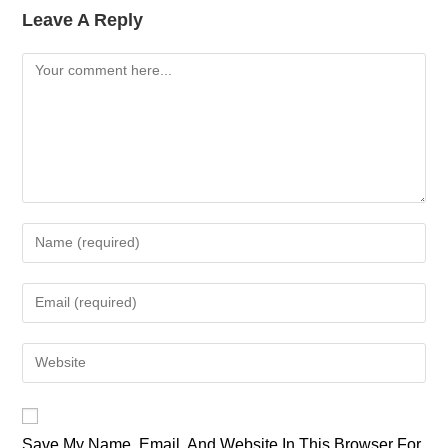
Leave A Reply
Comment
Enter
Your
Name
Enter
Or
Your
Username
Email
Enter
To
Address
Your
Comment
To
Website
Comment
URL
Save My Name, Email, And Website In This Browser For