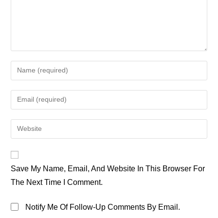
Enter
Your
Name
Enter
Or
Your
Username
Email
Enter
To
Address
Your
Comment
To
Website
Comment
URL
Save My Name, Email, And Website In This Browser For
(optional)
The Next Time I Comment.
Notify Me Of Follow-Up Comments By Email.