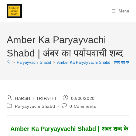
Skip
To
Menu
Content
Amber Ka Paryayvachi
Shabd | अंबर का पर्यायवाची शब्द
>
Paryayvachi Shabd
>
Amber Ka Paryayvachi Shabd | अंबर का पर्यायवाच
Post
Post
HARSHIT TRIPATHI
08/06/2020
Author:
Published:
Post
Post
Paryayvachi Shabd
0 Comments
Category:
Comments:
Amber Ka Paryayvachi Shabd | अंबर शब्द के