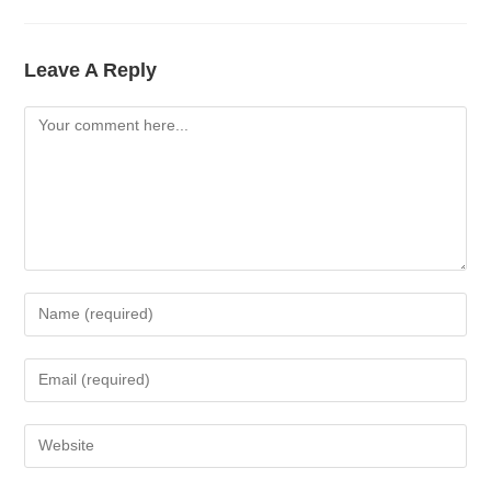
Leave A Reply
Comment
Enter
Your
Name
Enter
Or
Your
Username
Email
Enter
To
Address
Your
Comment
To
Website