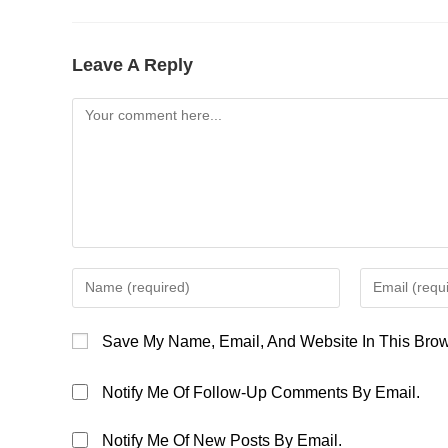
Leave A Reply
Comment
Enter
Enter
Your
Your
Name
Email
Save My Name, Email, And Website In This Brow
Or
Address
Username
To
Notify Me Of Follow-Up Comments By Email.
To
Comment
Comment
Notify Me Of New Posts By Email.