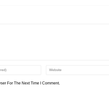
Enter
Your
Website
ser For The Next Time I Comment.
URL
(optional)