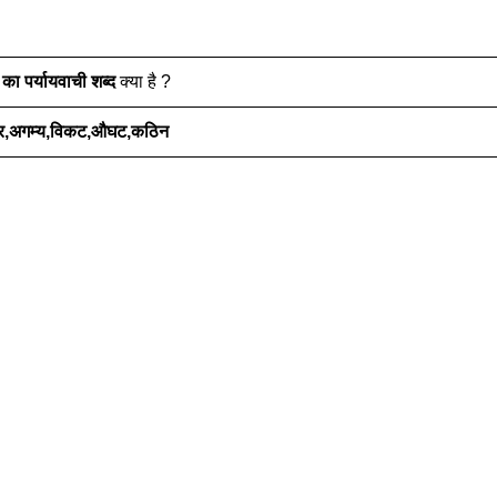
का पर्यायवाची शब्द
क्या है ?
तर,अगम्य,विकट,औघट,कठिन