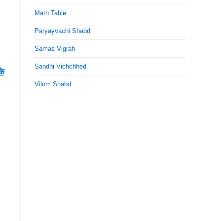
Math Table
Paryayvachi Shabd
Samas Vigrah
Sandhi Vichchhed
के
Vilom Shabd