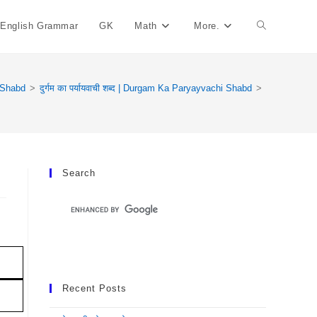
English Grammar
GK
Math
More.
Toggle
Website
 Shabd
>
दुर्गम का पर्यायवाची शब्द | Durgam Ka Paryayvachi Shabd
>
Search
Search
Recent Posts