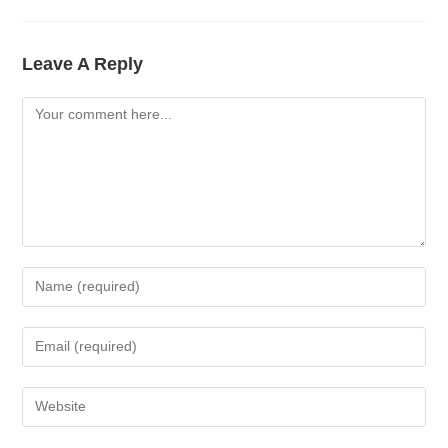
Leave A Reply
Comment
Enter
Your
Name
Enter
Or
Your
Username
Email
Enter
To
Address
Your
Comment
To
Website