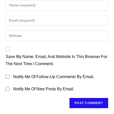
Enter
Your
Name
Enter
Or
Your
Username
Email
Enter
To
Address
Your
Comment
To
Website
Comment
URL
Save My Name, Email, And Website In This Browser For
(optional)
The Next Time I Comment.
Notify Me Of Follow-Up Comments By Email.
Notify Me Of New Posts By Email.