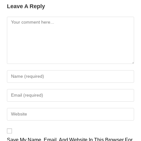
Leave A Reply
Comment
Enter
Your
Name
Enter
Or
Your
Username
Email
Enter
To
Address
Your
Comment
To
Website
Comment
URL
Save My Name, Email, And Website In This Browser For