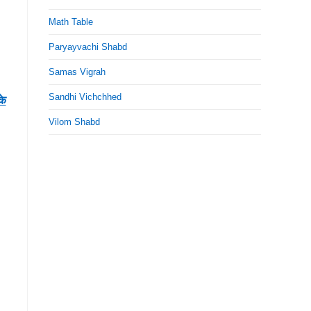
Math Table
Paryayvachi Shabd
Samas Vigrah
Sandhi Vichchhed
के
Vilom Shabd