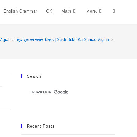
English Grammar
GK
Math
More.
Toggle
Website
igrah
>
सुख-दुख का समास विग्रह | Sukh Dukh Ka Samas Vigrah
>
Search
Search
Recent Posts