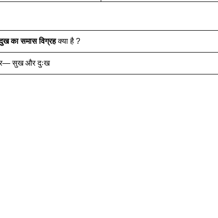
दुख
का समास विग्रह
क्या है ?
तर— सुख और दुःख