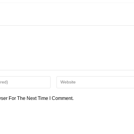
Enter
Your
Website
ser For The Next Time I Comment.
URL
(optional)