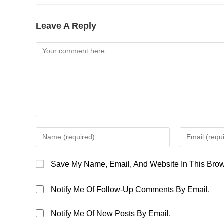
Leave A Reply
Comment
Enter
Enter
Your
Your
Name
Email
Save My Name, Email, And Website In This Brow
Or
Address
Username
To
Notify Me Of Follow-Up Comments By Email.
To
Comment
Comment
Notify Me Of New Posts By Email.