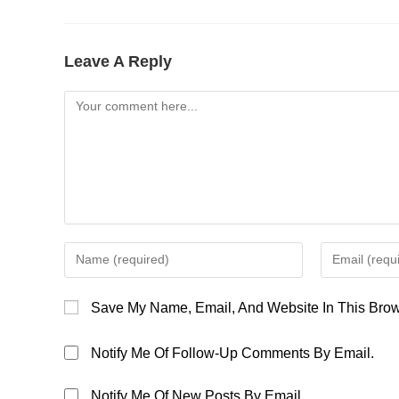
Leave A Reply
Comment
Enter
Enter
Your
Your
Name
Email
Save My Name, Email, And Website In This Brow
Or
Address
Username
To
Notify Me Of Follow-Up Comments By Email.
To
Comment
Comment
Notify Me Of New Posts By Email.