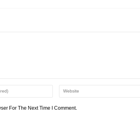
Enter
Your
Website
ser For The Next Time I Comment.
URL
(optional)