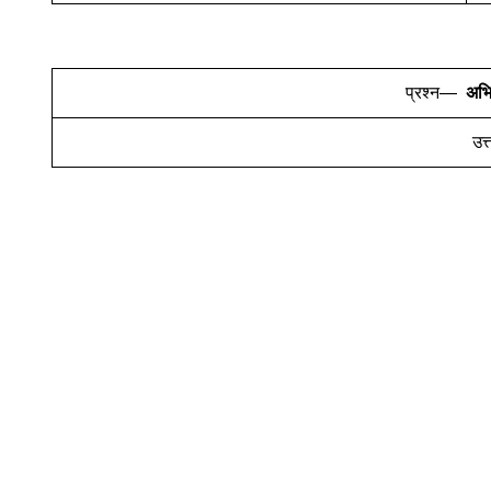
प्रश्न—
अभि
उत