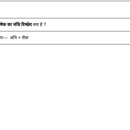
षेक
का संधि विच्छेद
क्या है ?
्तर— अभि + सेक