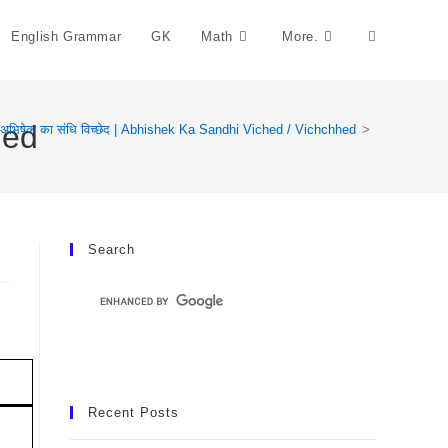
English Grammar
GK
Math
More.
Toggle
Website
hed
अभिषेक का संधि विच्छेद | Abhishek Ka Sandhi Viched / Vichchhed
>
Search
Search
Recent Posts