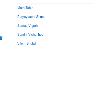
Math Table
Paryayvachi Shabd
Samas Vigrah
Sandhi Vichchhed
के
Vilom Shabd