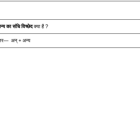
न्य
का संधि विच्छेद
क्या है ?
्तर— अन् + अन्य