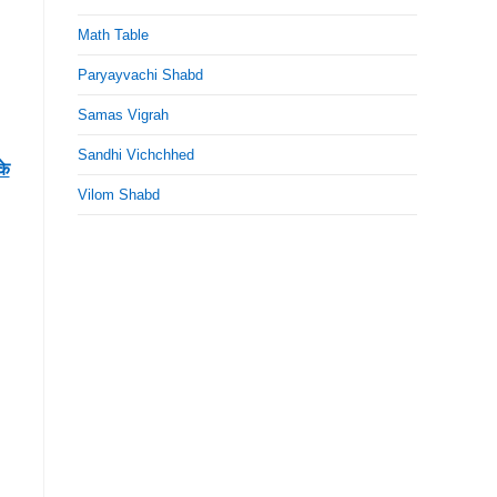
Math Table
Paryayvachi Shabd
Samas Vigrah
Sandhi Vichchhed
के
Vilom Shabd