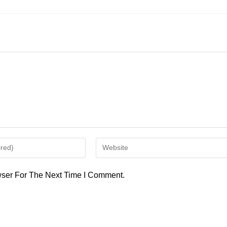
Enter
Your
Website
ser For The Next Time I Comment.
URL
(optional)