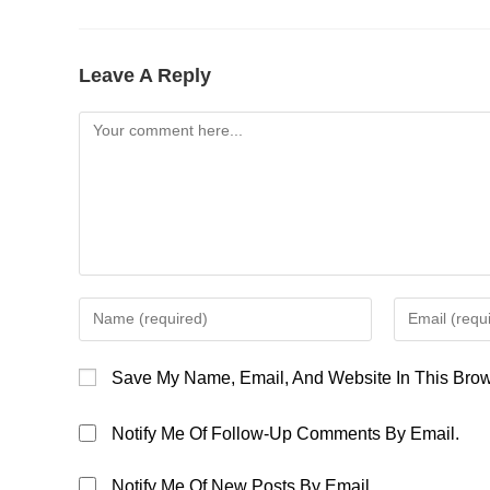
Leave A Reply
Comment
Enter
Enter
Your
Your
Name
Email
Save My Name, Email, And Website In This Brow
Or
Address
Username
To
Notify Me Of Follow-Up Comments By Email.
To
Comment
Comment
Notify Me Of New Posts By Email.