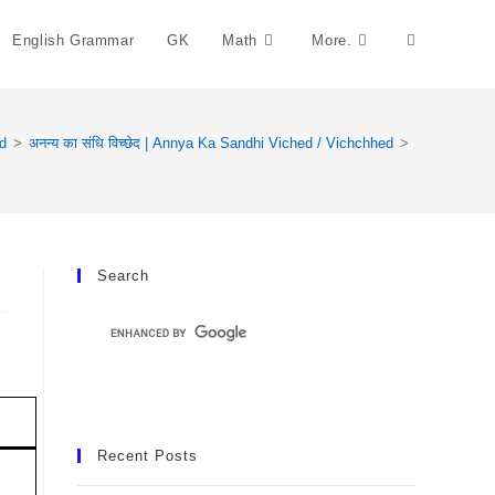
English Grammar
GK
Math
More.
Toggle
Website
d
>
अनन्य का संधि विच्छेद | Annya Ka Sandhi Viched / Vichchhed
>
Search
Search
Recent Posts