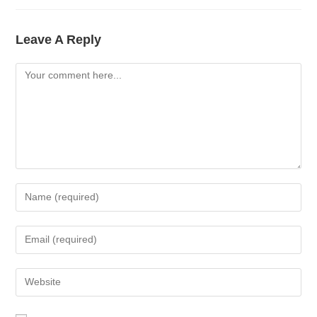
Leave A Reply
Comment
Enter
Your
Name
Enter
Or
Your
Username
Email
Enter
To
Address
Your
Comment
To
Website