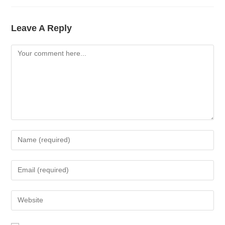
Leave A Reply
Comment
Enter
Your
Name
Enter
Or
Your
Username
Email
Enter
To
Address
Your
Comment
To
Website