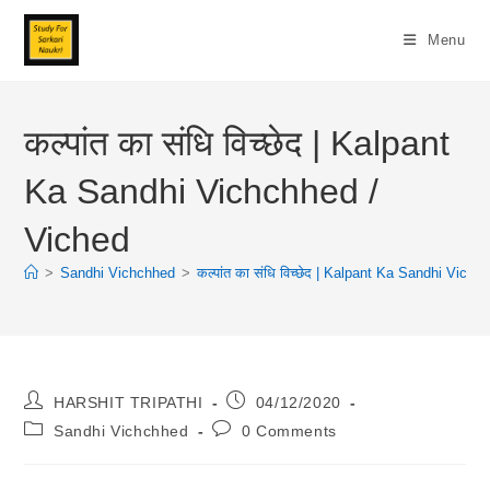
Skip
To
Menu
Content
कल्पांत का संधि विच्छेद | Kalpant
Ka Sandhi Vichchhed /
Viched
>
Sandhi Vichchhed
>
कल्पांत का संधि विच्छेद | Kalpant Ka Sandhi Vich
Post
Post
HARSHIT TRIPATHI
04/12/2020
Author:
Published:
Post
Post
Sandhi Vichchhed
0 Comments
Category:
Comments: