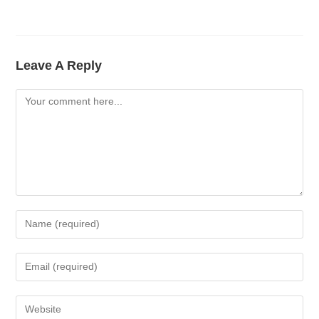
Leave A Reply
Comment
Enter
Your
Name
Enter
Or
Your
Username
Email
Enter
To
Address