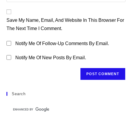
Your
Comment
To
Website
Comment
URL
Save My Name, Email, And Website In This Browser For
(optional)
The Next Time I Comment.
Notify Me Of Follow-Up Comments By Email.
Notify Me Of New Posts By Email.
Search