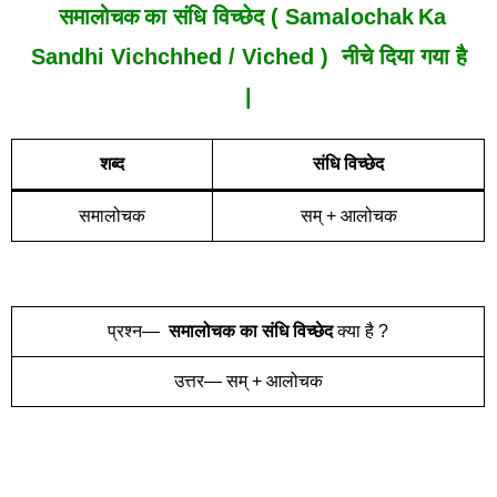
समालोचक
का संधि विच्छेद ( Samalochak
Ka
Sandhi Vich
Chh
Ed /
Viched
) नीचे दिया गया है
|
शब्द
संधि विच्छेद
समालोचक
सम् + आलोचक
प्रश्न—
समालोचक
का संधि विच्छेद
क्या है ?
उत्तर— सम् + आलोचक