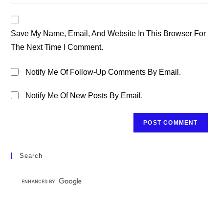
Your
Comment
To
Website
Comment
URL
Save My Name, Email, And Website In This Browser For
(optional)
The Next Time I Comment.
Notify Me Of Follow-Up Comments By Email.
Notify Me Of New Posts By Email.
Search