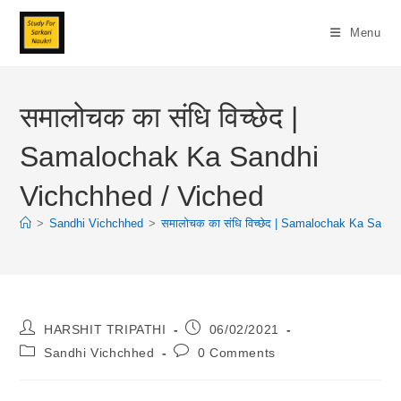
Skip
To
Menu
Content
समालोचक का संधि विच्छेद |
Samalochak Ka Sandhi
Vichchhed / Viched
>
Sandhi Vichchhed
>
समालोचक का संधि विच्छेद | Samalochak Ka Sand
Post
Post
HARSHIT TRIPATHI
06/02/2021
Author:
Published:
Post
Post
Sandhi Vichchhed
0 Comments
Category:
Comments: