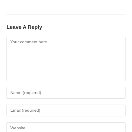
Leave A Reply
Comment
Enter
Your
Name
Enter
Or
Your
Username
Email
Enter
To
Address