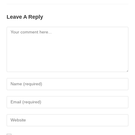
Leave A Reply
Comment
Enter
Your
Name
Enter
Or
Your
Username
Email
Enter
To
Address
Your
Comment
To
Website