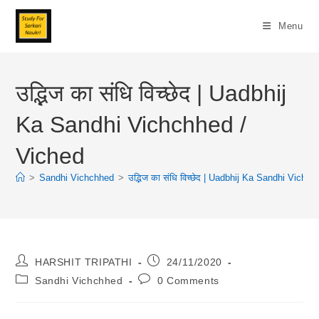
Skip
To
Menu
Content
उद्भिज का संधि विच्छेद | Uadbhij
Ka Sandhi Vichchhed /
Viched
>
Sandhi Vichchhed
>
उद्भिज का संधि विच्छेद | Uadbhij Ka Sandhi Vichc
Post
Post
HARSHIT TRIPATHI
24/11/2020
Author:
Published:
Post
Post
Sandhi Vichchhed
0 Comments
Category:
Comments: