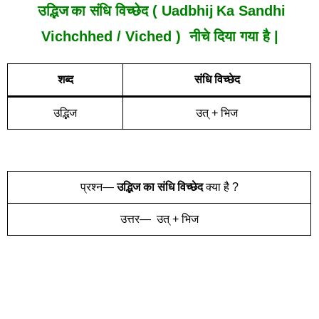
उद्भिज
का संधि विच्छेद ( Uadbhij
Ka Sandhi
Vich
Chh
Ed /
Viched
) नीचे दिया गया है |
शब्द
संधि विच्छेद
उद्भिज
उत् + भिज
प्रश्न—
उद्भिज का संधि विच्छेद
क्या है ?
उत्तर— उत् + भिज