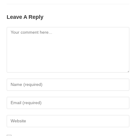
Leave A Reply
Comment
Enter
Your
Name
Enter
Or
Your
Username
Email
Enter
To
Address
Your
Comment
To
Website