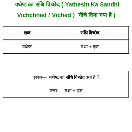
यथेष्ट
का संधि विच्छेद ( Yathesht
Ka Sandhi
Vich
Chh
Ed /
Viched
) नीचे दिया गया है |
शब्द
संधि विच्छेद
यथेष्ट
यथा + इष्ट
प्रश्न—
यथेष्ट
का संधि विच्छेद
क्या है ?
उत्तर— यथा + इष्ट