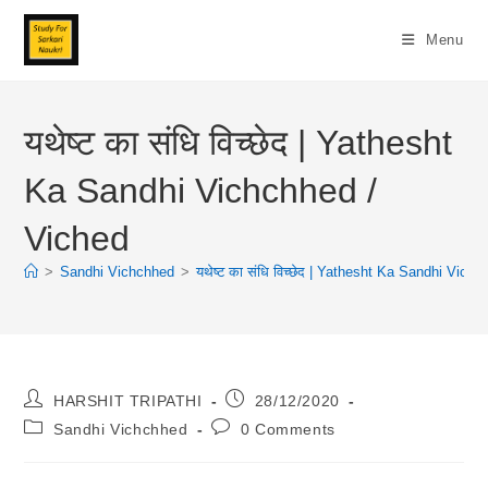
Skip
To
Menu
Content
यथेष्ट का संधि विच्छेद | Yathesht
Ka Sandhi Vichchhed /
Viched
>
Sandhi Vichchhed
>
यथेष्ट का संधि विच्छेद | Yathesht Ka Sandhi Vich
Post
Post
HARSHIT TRIPATHI
28/12/2020
Author:
Published:
Post
Post
Sandhi Vichchhed
0 Comments
Category:
Comments: