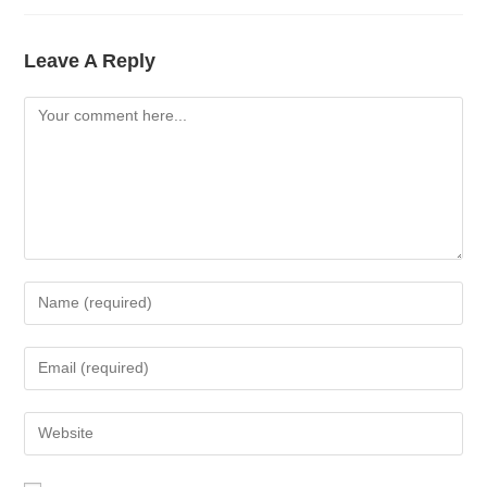
Leave A Reply
Comment
Enter
Your
Name
Enter
Or
Your
Username
Email
Enter
To
Address
Your
Comment
To
Website