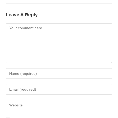
Leave A Reply
Comment
Enter
Your
Name
Enter
Or
Your
Username
Email
Enter
To
Address
Your
Comment
To
Website