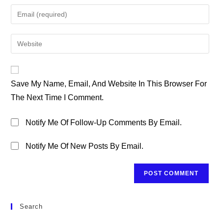
Name
Enter
Or
Your
Username
Email
Enter
To
Address
Your
Comment
To
Website
Comment
URL
Save My Name, Email, And Website In This Browser For
(optional)
The Next Time I Comment.
Notify Me Of Follow-Up Comments By Email.
Notify Me Of New Posts By Email.
Search