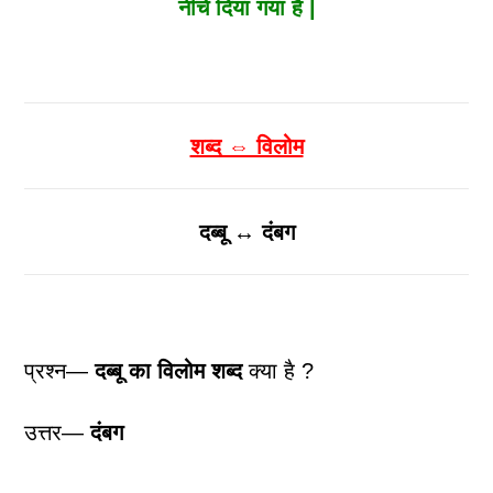
नीचे दिया गया है |
शब्द ⇔ विलोम
दब्बू ↔ दंबग
प्रश्न—
दब्बू
का विलोम शब्द
क्या है ?
उत्तर—
दंबग