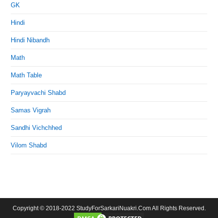
GK
Hindi
Hindi Nibandh
Math
Math Table
Paryayvachi Shabd
Samas Vigrah
Sandhi Vichchhed
Vilom Shabd
Copyright © 2018-2022 StudyForSarkariNuakri.Com All Rights Reserved.