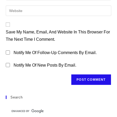
Username
Email
Enter
To
Address
Your
Comment
To
Website
Comment
URL
Save My Name, Email, And Website In This Browser For
(optional)
The Next Time I Comment.
Notify Me Of Follow-Up Comments By Email.
Notify Me Of New Posts By Email.
Search