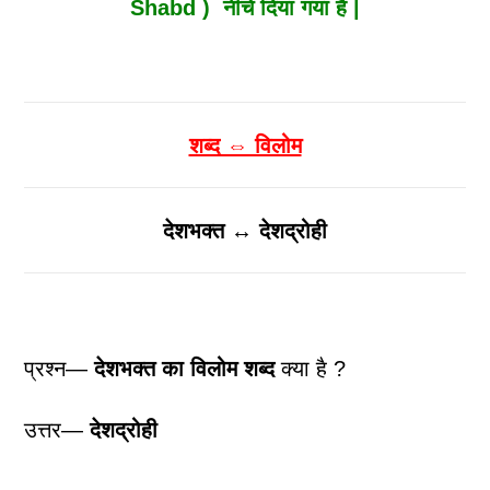
Shabd ) नीचे दिया गया है |
शब्द ⇔ विलोम
देशभक्त ↔ देशद्रोही
प्रश्न—
देशभक्त
का विलोम शब्द
क्या है ?
उत्तर—
देशद्रोही