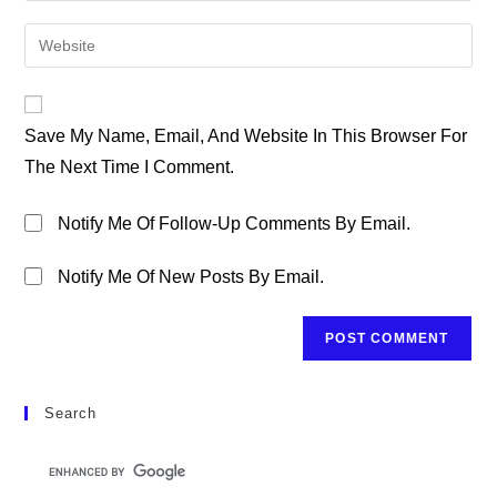
Username
Email
Enter
To
Address
Your
Comment
To
Website
Comment
URL
Save My Name, Email, And Website In This Browser For
(optional)
The Next Time I Comment.
Notify Me Of Follow-Up Comments By Email.
Notify Me Of New Posts By Email.
Search