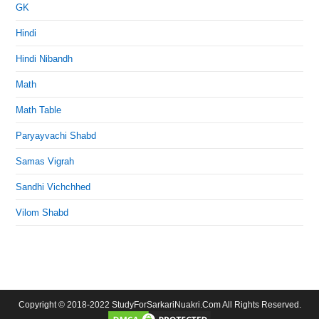
GK
Hindi
Hindi Nibandh
Math
Math Table
Paryayvachi Shabd
Samas Vigrah
Sandhi Vichchhed
Vilom Shabd
Copyright © 2018-2022 StudyForSarkariNuakri.Com All Rights Reserved.