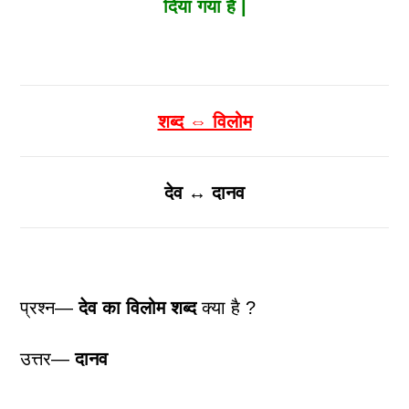
दिया गया है |
शब्द ⇔ विलोम
देव ↔ दानव
प्रश्न—
देव
का विलोम शब्द
क्या है ?
उत्तर—
दानव