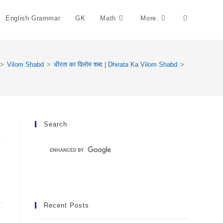
English Grammar
GK
Math
More.
Toggle
Website
>
Vilom Shabd
>
धीरता का विलोम शब्द | Dhirata Ka Vilom Shabd
>
Search
Search
Recent Posts