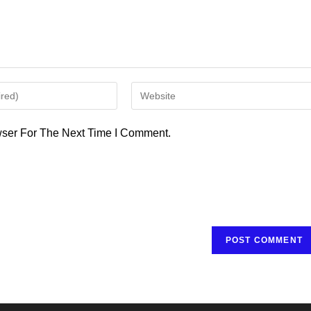
Enter
Your
Website
ser For The Next Time I Comment.
URL
(optional)