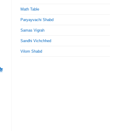
Math Table
Paryayvachi Shabd
Samas Vigrah
Sandhi Vichchhed
Vilom Shabd
के