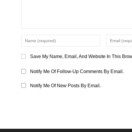
Enter
Enter
Your
Your
Name
Email
Save My Name, Email, And Website In This Brow
Or
Address
Username
To
Notify Me Of Follow-Up Comments By Email.
To
Comment
Comment
Notify Me Of New Posts By Email.