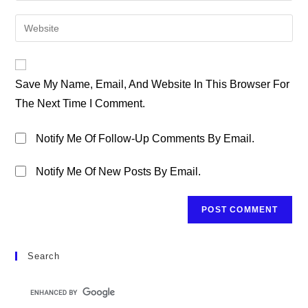
Username
Email
Enter
To
Address
Your
Comment
To
Website
Comment
URL
Save My Name, Email, And Website In This Browser For
(optional)
The Next Time I Comment.
Notify Me Of Follow-Up Comments By Email.
Notify Me Of New Posts By Email.
Search