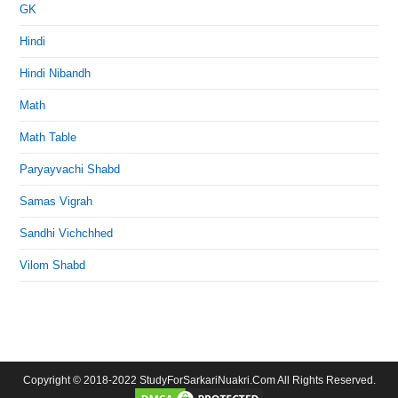
GK
Hindi
Hindi Nibandh
Math
Math Table
Paryayvachi Shabd
Samas Vigrah
Sandhi Vichchhed
Vilom Shabd
Copyright © 2018-2022 StudyForSarkariNuakri.Com All Rights Reserved.