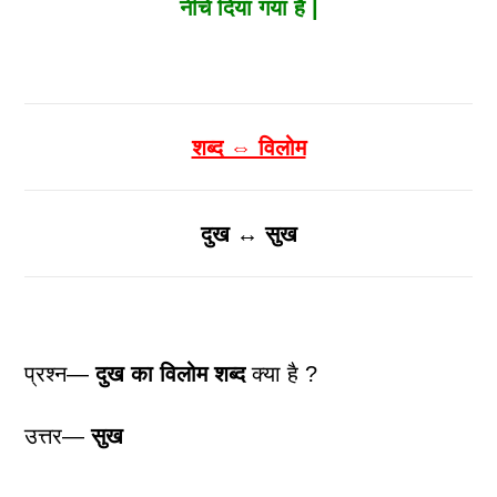
नीचे दिया गया है |
शब्द ⇔ विलोम
दुख ↔ सुख
प्रश्न—
दुख
का विलोम शब्द
क्या है ?
उत्तर—
सुख