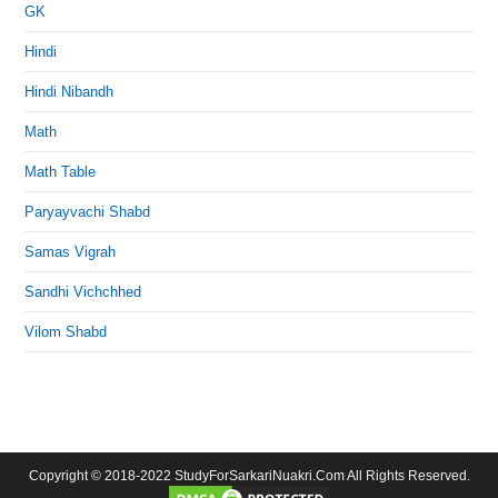
GK
Hindi
Hindi Nibandh
Math
Math Table
Paryayvachi Shabd
Samas Vigrah
Sandhi Vichchhed
Vilom Shabd
Copyright © 2018-2022 StudyForSarkariNuakri.Com All Rights Reserved.