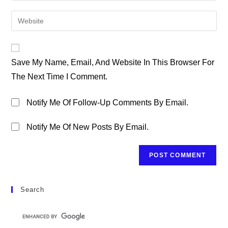
Username
Email
Enter
To
Address
Your
Comment
To
Website
Comment
URL
Save My Name, Email, And Website In This Browser For
(optional)
The Next Time I Comment.
Notify Me Of Follow-Up Comments By Email.
Notify Me Of New Posts By Email.
Search