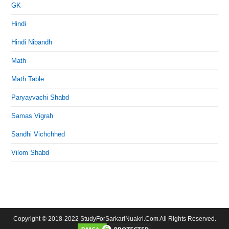
GK
Hindi
Hindi Nibandh
Math
Math Table
Paryayvachi Shabd
Samas Vigrah
Sandhi Vichchhed
Vilom Shabd
Copyright © 2018-2022 StudyForSarkariNuakri.Com All Rights Reserved.