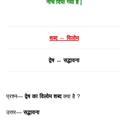
नीचे दिया गया है |
शब्द ⇔ विलोम
द्वेष ↔ सद्भावना
प्रश्न—
द्वेष
का विलोम शब्द
क्या है ?
उत्तर—
सद्भावना