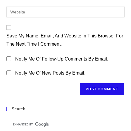
Username
Email
Enter
To
Address
Your
Comment
To
Website
Comment
URL
Save My Name, Email, And Website In This Browser For
(optional)
The Next Time I Comment.
Notify Me Of Follow-Up Comments By Email.
Notify Me Of New Posts By Email.
Search