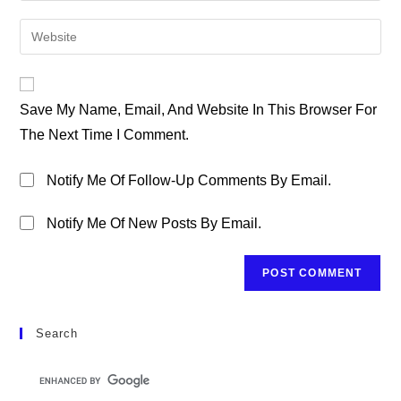
Username
Email
Enter
To
Address
Your
Comment
To
Website
Comment
URL
Save My Name, Email, And Website In This Browser For
(optional)
The Next Time I Comment.
Notify Me Of Follow-Up Comments By Email.
Notify Me Of New Posts By Email.
Search