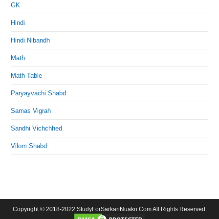
GK
Hindi
Hindi Nibandh
Math
Math Table
Paryayvachi Shabd
Samas Vigrah
Sandhi Vichchhed
Vilom Shabd
Copyright © 2018-2022 StudyForSarkariNuakri.Com All Rights Reserved.