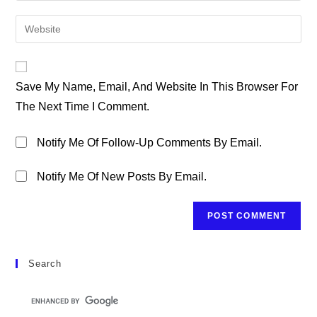
Username
Email
Enter
To
Address
Your
Comment
To
Website
Comment
URL
Save My Name, Email, And Website In This Browser For
(optional)
The Next Time I Comment.
Notify Me Of Follow-Up Comments By Email.
Notify Me Of New Posts By Email.
Search