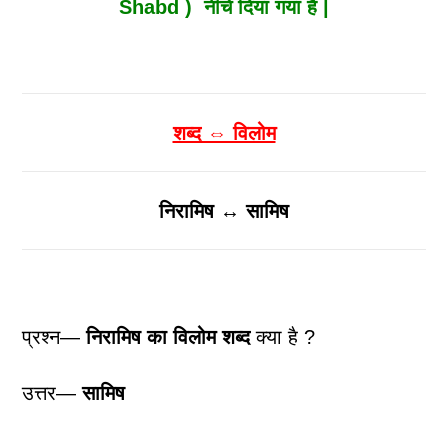
Shabd ) नीचे दिया गया है |
शब्द ⇔ विलोम
निरामिष ↔ सामिष
प्रश्न—
निरामिष
का विलोम शब्द
क्या है ?
उत्तर—
सामिष