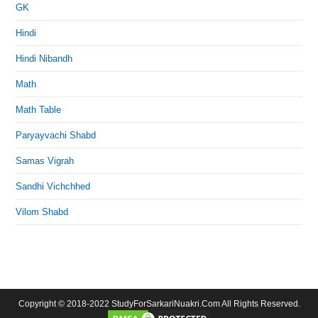
GK
Hindi
Hindi Nibandh
Math
Math Table
Paryayvachi Shabd
Samas Vigrah
Sandhi Vichchhed
Vilom Shabd
Copyright © 2018-2022 StudyForSarkariNuakri.Com All Rights Reserved.