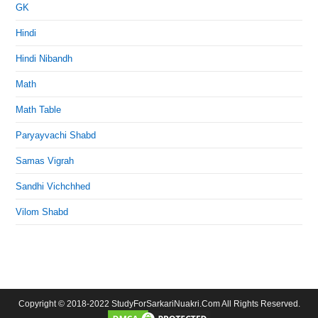
GK
Hindi
Hindi Nibandh
Math
Math Table
Paryayvachi Shabd
Samas Vigrah
Sandhi Vichchhed
Vilom Shabd
Copyright © 2018-2022 StudyForSarkariNuakri.Com All Rights Reserved.