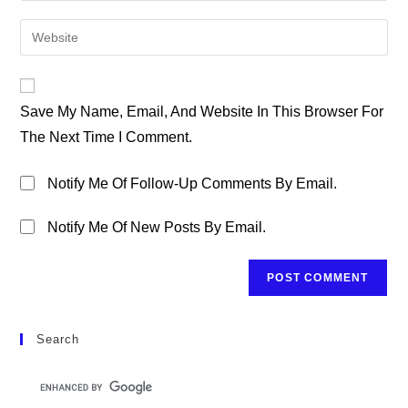
Username
Email
Enter
To
Address
Your
Comment
To
Website
Comment
URL
Save My Name, Email, And Website In This Browser For
(optional)
The Next Time I Comment.
Notify Me Of Follow-Up Comments By Email.
Notify Me Of New Posts By Email.
Search