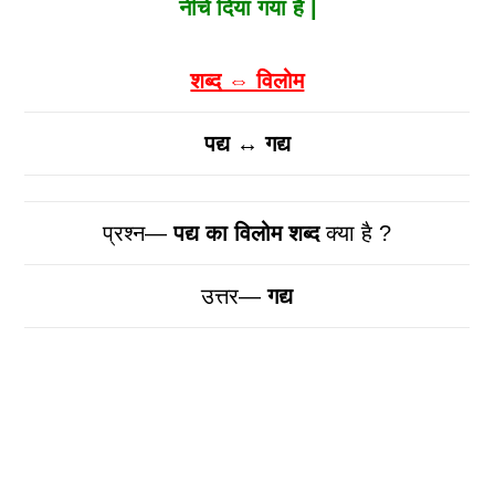
नीचे दिया गया है |
शब्द ⇔ विलोम
पद्य ↔ गद्य
प्रश्न—
पद्य
का विलोम शब्द
क्या है ?
उत्तर—
गद्य