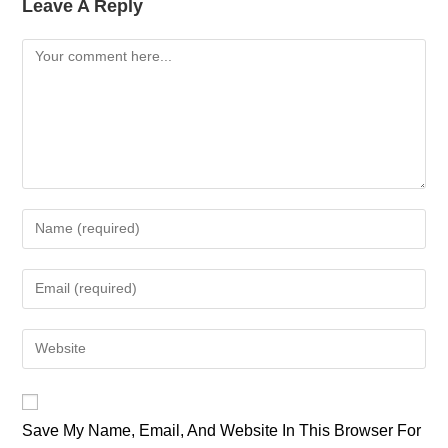
Leave A Reply
Comment
Enter
Your
Name
Enter
Or
Your
Username
Email
Enter
To
Address
Your
Comment
To
Website
Comment
URL
Save My Name, Email, And Website In This Browser For
(optional)