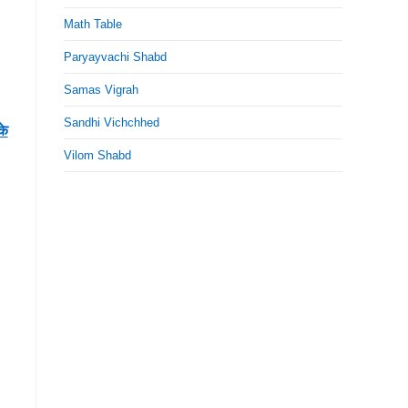
Math Table
Paryayvachi Shabd
Samas Vigrah
Sandhi Vichchhed
के
Vilom Shabd