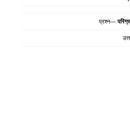
प्रश्न—
परिग्
उत