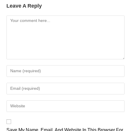
Leave A Reply
Comment
Enter
Your
Name
Enter
Or
Your
Username
Email
Enter
To
Address
Your
Comment
To
Website
Comment
URL
Save My Name, Email, And Website In This Browser For