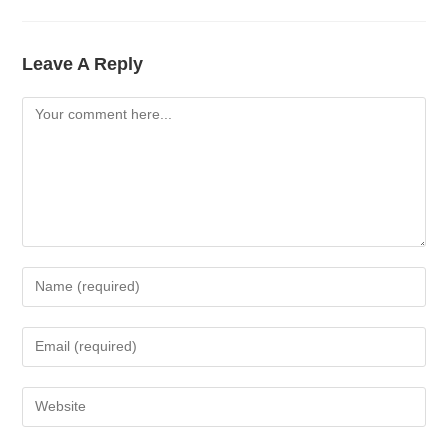
Leave A Reply
Comment
Enter
Your
Name
Enter
Or
Your
Username
Email
Enter
To
Address
Your
Comment
To
Website